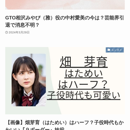
GTO相沢みやび（雅）役の中村愛美の今は？芸能界引
退で消息不明？
2024年3月29日
エンタメ
【画像】畑芽育（はためい）はハーフ？子役時代もか
わいい『９ボーダー』妹役