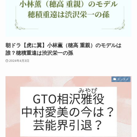
朝ドラ【虎に翼】小林薫（穂高 重親）のモデルは
誰？穂積重遠は渋沢栄一の孫
2024年4月3日
エンタメ